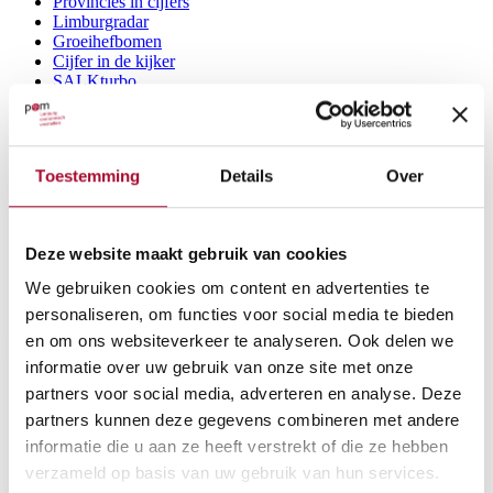
Provincies in cijfers
Limburgradar
Groeihefbomen
Cijfer in de kijker
SALKturbo
Meer
Projecten
Toestemming
Details
Over
SALKturbo
Limburgers Worldwide
Kunststofcommunity
Einsteintelescoop
Deze website maakt gebruik van cookies
Boost Bouw Limburg
EDIH-EBE
We gebruiken cookies om content en advertenties te
Meer
personaliseren, om functies voor social media te bieden
en om ons websiteverkeer te analyseren. Ook delen we
Bedrijf zoekt ruimte
informatie over uw gebruik van onze site met onze
Troeven van Limburg
partners voor social media, adverteren en analyse. Deze
Bedrijf zoekt ruimte
partners kunnen deze gegevens combineren met andere
Asia Desk
informatie die u aan ze heeft verstrekt of die ze hebben
Expat zoekt thuis
Ruimte zoeken
verzameld op basis van uw gebruik van hun services.
YouRegion