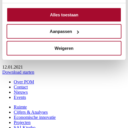
Home
>
Alles toestaan
Downloads
>
Presentation QRM4.0 ‘Create Flow’ Event 19/06/23
Aanpassen
Terug naar downloads
Presentation QRM4.0 ‘Create Flow’
Weigeren
Event 19/06/23
12.01.2021
Download starten
Over POM
Contact
Nieuws
Events
Ruimte
Cijfers & Analyses
Economische innovatie
Projecten
SALKturbo