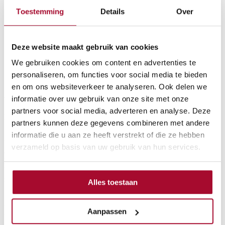
Toestemming
Details
Over
Deze website maakt gebruik van cookies
We gebruiken cookies om content en advertenties te
personaliseren, om functies voor social media te bieden
en om ons websiteverkeer te analyseren. Ook delen we
informatie over uw gebruik van onze site met onze
partners voor social media, adverteren en analyse. Deze
Limburg scoort beduidend minder dan de buurregio’s
partners kunnen deze gegevens combineren met andere
De Europese Unie had als streefdoel om in 2020 15% van de
informatie die u aan ze heeft verstrekt of die ze hebben
bevolking tussen 25 en 64 jaar te laten deelnemen aan een opleiding
verzameld op basis van uw gebruik van hun services.
of vorming (EU-2020 doelstelling). Limburg, en met uitbreiding
heel Vlaanderen, bleef onder deze doelstelling. De Nederlandse
buurregio’s, Noord-Brabant en Nederlands Limburg, deden het een
stuk beter dan de Vlaamse provincies en bereikten dit streefdoel wel.
Alles toestaan
In deze Nederlandse provincies schreef respectievelijk 17,5% en
15,3% van de bevolking tussen 25 en 64 jaar zich in voor een
vorming voor werk of privédoeleinden. Dit is meer dan het dubbele
Aanpassen
van het aandeel in Belgisch Limburg (7,2%). Ook in de buurregio
Keulen is het aandeel inschrijvingen voor een opleiding hoger