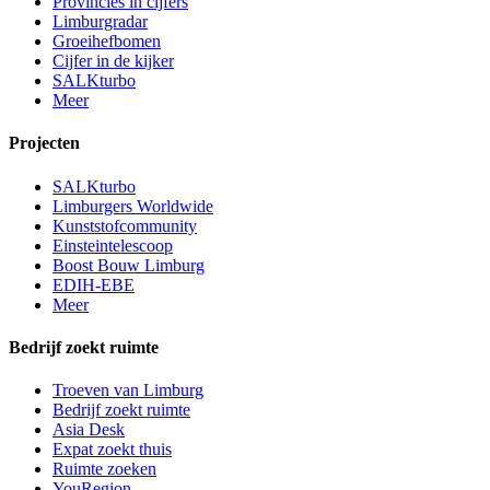
Provincies in cijfers
Limburgradar
Groeihefbomen
Cijfer in de kijker
SALKturbo
Meer
Projecten
SALKturbo
Limburgers Worldwide
Kunststofcommunity
Einsteintelescoop
Boost Bouw Limburg
EDIH-EBE
Meer
Bedrijf zoekt ruimte
Troeven van Limburg
Bedrijf zoekt ruimte
Asia Desk
Expat zoekt thuis
Ruimte zoeken
YouRegion